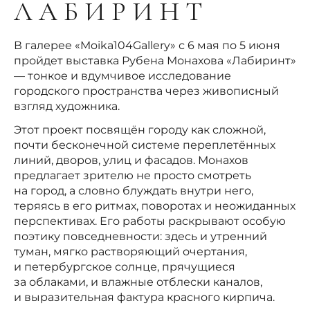
Л А Б И Р И Н Т
В галерее «Moika104Gallery» с 6 мая по 5 июня
пройдет выставка Рубена Монахова «Лабиринт»
— тонкое и вдумчивое исследование
городского пространства через живописный
взгляд художника.
Этот проект посвящён городу как сложной,
почти бесконечной системе переплетённых
линий, дворов, улиц и фасадов. Монахов
предлагает зрителю не просто смотреть
на город, а словно блуждать внутри него,
теряясь в его ритмах, поворотах и неожиданных
перспективах. Его работы раскрывают особую
поэтику повседневности: здесь и утренний
туман, мягко растворяющий очертания,
и петербургское солнце, прячущиеся
за облаками, и влажные отблески каналов,
и выразительная фактура красного кирпича.